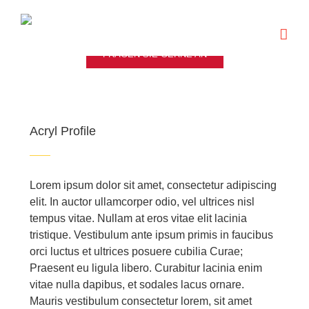
Zum
Inhalt
springen
FRAGEN SIE GERNE AN
Acryl Profile
Lorem ipsum dolor sit amet, consectetur adipiscing
elit. In auctor ullamcorper odio, vel ultrices nisl
tempus vitae. Nullam at eros vitae elit lacinia
tristique. Vestibulum ante ipsum primis in faucibus
orci luctus et ultrices posuere cubilia Curae;
Praesent eu ligula libero. Curabitur lacinia enim
vitae nulla dapibus, et sodales lacus ornare.
Mauris vestibulum consectetur lorem, sit amet